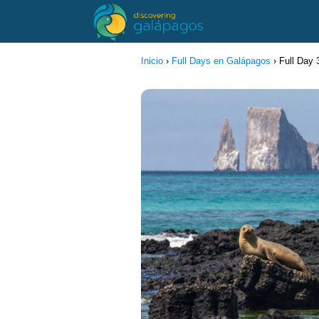
Inicio
›
Full Days en Galápagos
›
Full Day 