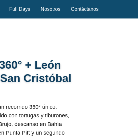
Full Days
Nosotros
Contáctanos
 360° + León
San Cristóbal
un recorrido 360° único.
do con tortugas y tiburones,
o Brujo, descanso en Bahía
en Punta Pitt y un segundo