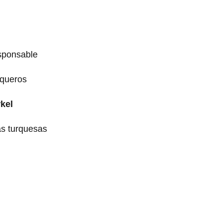
esponsable
iqueros
kel
as turquesas