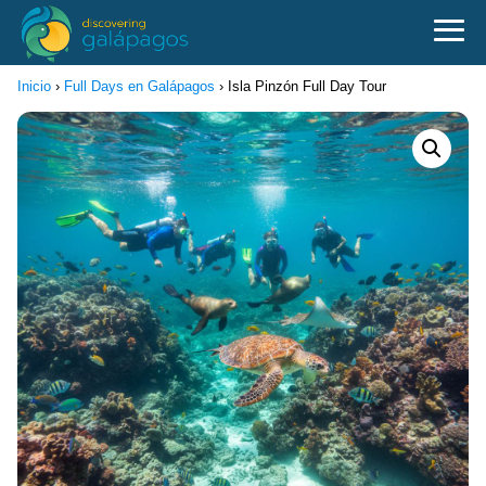
Inicio
›
Full Days en Galápagos
›
Isla Pinzón Full Day Tour